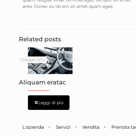
quam, feugiat vitae, ultricies eget, tempor sit amet
ante. Donec eu lib ero sit amet quam eges.
Related posts
1 Maggio 2014
Aliquam eratac
Leggi di più
L'azienda
Servizi
Vendita
Prenota ta