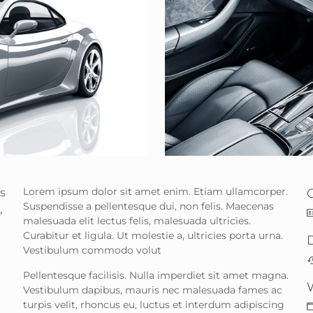
Lorem ipsum dolor sit amet enim. Etiam ullamcorper.
s
C
Suspendisse a pellentesque dui, non felis. Maecenas
,
malesuada elit lectus felis, malesuada ultricies.
Curabitur et ligula. Ut molestie a, ultricies porta urna.
Vestibulum commodo volut
Pellentesque facilisis. Nulla imperdiet sit amet magna.
Vestibulum dapibus, mauris nec malesuada fames ac
turpis velit, rhoncus eu, luctus et interdum adipiscing