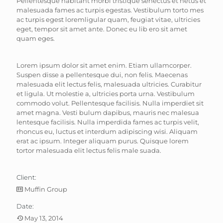
Pellentesque habitant morbi tristique senectus et netus et
malesuada fames ac turpis egestas. Vestibulum torto mes
ac turpis egest loremligular quam, feugiat vitae, ultricies
eget, tempor sit amet ante. Donec eu lib ero sit amet
quam eges.
Lorem ipsum dolor sit amet enim. Etiam ullamcorper.
Suspen disse a pellentesque dui, non felis. Maecenas
malesuada elit lectus felis, malesuada ultricies. Curabitur
et ligula. Ut molestie a, ultricies porta urna. Vestibulum
commodo volut. Pellentesque facilisis. Nulla imperdiet sit
amet magna. Vesti bulum dapibus, mauris nec malesua
lentesque facilisis. Nulla imperdida fames ac turpis velit,
rhoncus eu, luctus et interdum adipiscing wisi. Aliquam
erat ac ipsum. Integer aliquam purus. Quisque lorem
tortor malesuada elit lectus felis male suada.
Client:
Muffin Group
Date:
May 13, 2014