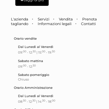
Leggi di più
L'azienda
Servizi
Vendita
Prenota
tagliando
Informazioni legali
Contatti
Orario vendite
Dal Lunedì al Venerdì
00
30
00
30
09:
- 12:
| 15:
- 19:
Sabato mattina
00
30
09:
- 12:
Sabato pomeriggio
Chiuso
Orario Amministrazione
Dal Lunedì al Venerdì
30
30
30
00
08:
- 12:
| 14:
- 18: