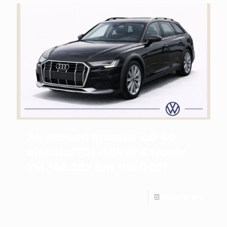
A6 Allroad quattro 2.0 40
elettric/TDI 150kW S tronic
7M *48.282 km *08/2021
Leggi di più