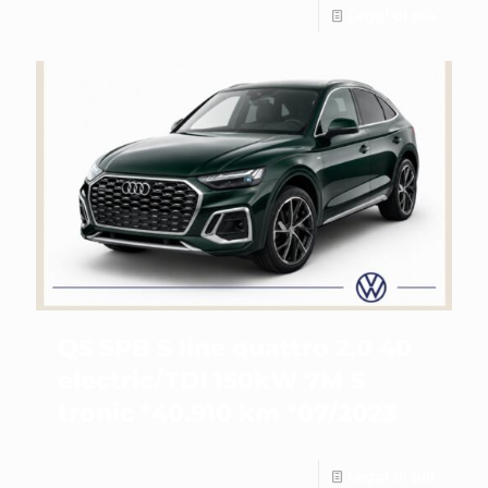
Leggi di più
Q5 SPB S line quattro 2.0 40
electric/TDI 150kW 7M S
tronic *40.910 km *07/2023
Leggi di più