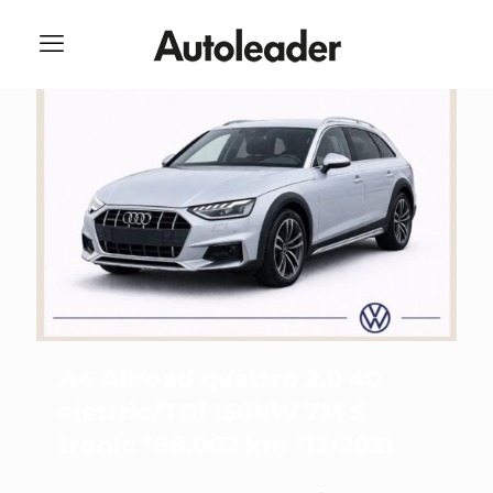
A4 Allroad quattro 2.0 40
elettric/TDI 150kW 7M S
tronic *98.062 km *12/2021