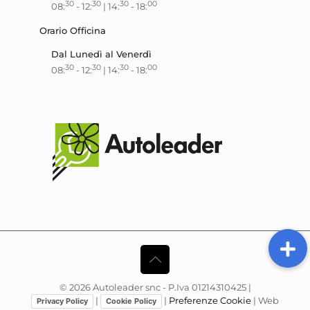
30
30
30
00
08:
- 12:
| 14:
- 18:
Orario Officina
Dal Lunedì al Venerdì
30
30
30
00
08:
- 12:
| 14:
- 18:
©
2026
Autoleader snc - P.Iva 01214310425 |
|
|
Preferenze Cookie
| Web
Privacy Policy
Cookie Policy