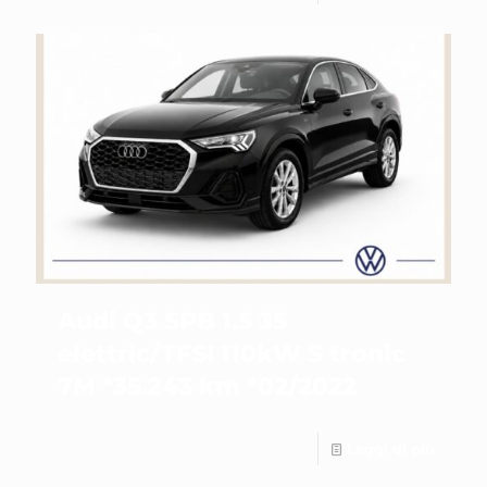
Audi Q3 SPB 1.5 35
elettric/TFSI 110kW S tronic
7M *35.243 km *02/2022
Leggi di più