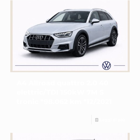
A4 Allroad quattro 2.0 40
elettric/TDI 150kW 7M S
tronic *98.062 km *12/2021
Leggi di più