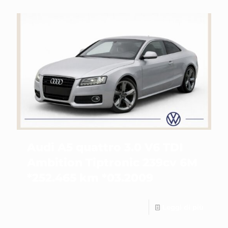
Audi A5 quattro 3.0 V6 TDI
Ambition Tiptronic 239cv 6M
*252.465 km *03.2009
Leggi di più