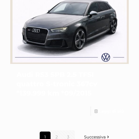
Audi RS3 SPB 2.5 TFSI
quattro S-tronic 367cv
*139.999 km *09/2015
Leggi di più
1
2
3
Successiva