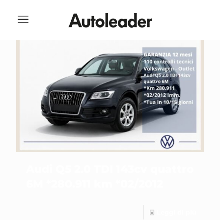
Audi Q5 2.0 TDI 143cv quattro
6M *280.911 km *02/2012
Leggi di più