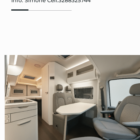
Info: Simone Cell.3288325744