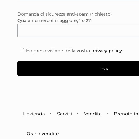
Domanda di sicurezza anti-spam (richiesto)
Quale numero è maggiore, 1 o 2?
Ho preso visione della vostra
privacy policy
L'azienda
Servizi
Vendita
Prenota ta
Orario vendite