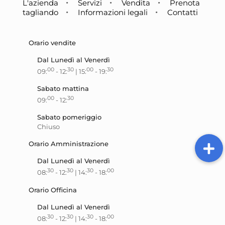
L'azienda
Servizi
Vendita
Prenota
tagliando
Informazioni legali
Contatti
Orario vendite
Dal Lunedì al Venerdì
00
30
00
30
09:
- 12:
| 15:
- 19:
Sabato mattina
00
30
09:
- 12:
Sabato pomeriggio
Chiuso
Orario Amministrazione
Dal Lunedì al Venerdì
30
30
30
00
08:
- 12:
| 14:
- 18:
Orario Officina
Dal Lunedì al Venerdì
30
30
30
00
08:
- 12:
| 14:
- 18: